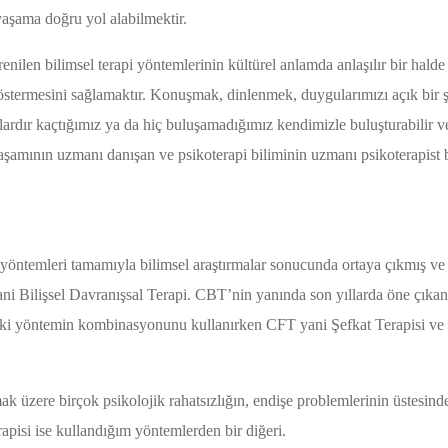
yaşama doğru yol alabilmektir.
nilen bilimsel terapi yöntemlerinin kültürel anlamda anlaşılır bir halde
östermesini sağlamaktır. Konuşmak, dinlenmek, duygularımızı açık bir
lardır kaçtığımız ya da hiç buluşamadığımız kendimizle buluşturabilir v
aşamının uzmanı danışan ve psikoterapi biliminin uzmanı psikoterapist bun
pi yöntemleri tamamıyla bilimsel araştırmalar sonucunda ortaya çıkmış v
ni Bilişsel Davranışsal Terapi. CBT’nin yanında son yıllarda öne çıka
 iki yöntemin kombinasyonunu kullanırken CFT yani Şefkat Terapisi ve
 üzere birçok psikolojik rahatsızlığın, endişe problemlerinin üstes
apisi ise kullandığım yöntemlerden bir diğeri.