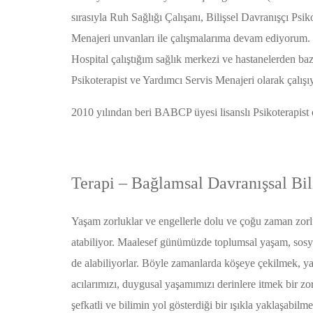
sırasıyla Ruh Sağlığı Çalışanı, Bilişsel Davranışçı Psi
Menajeri unvanları ile çalışmalarıma devam ediyorum.
Hospital çalıştığım sağlık merkezi ve hastanelerden 
Psikoterapist ve Yardımcı Servis Menajeri olarak çalış
2010 yılından beri BABCP üyesi lisanslı Psikoterapist 
Terapi – Bağlamsal Davranışsal Bi
Yaşam zorluklar ve engellerle dolu ve çoğu zaman zorlu
atabiliyor. Maalesef günümüzde toplumsal yaşam, sosyal i
de alabiliyorlar. Böyle zamanlarda köşeye çekilmek, y
acılarımızı, duygusal yaşamımızı derinlere itmek bir zo
şefkatli ve bilimin yol gösterdiği bir ışıkla yaklaşabi