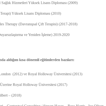
 Sağlık Hizmetleri Yüksek Lisans Diploması (2009)
l Terapi) Yüksek Lisans Diploması (2010)
es Therapy (Davranışsal Çift Terapisi) (2017-2018)
rsızlaştırma ve Yeniden İşleme) 2019-2020
nda aldığım kısa dönemli eğitimlerden bazıları:
 London (2012) ve Royal Holloway Üniversitesi (2013)
k Üzerine Royal Holloway Üniversitesi (2017)
ilbert – (2018)
ri – Contextual Consulting / Steven Hayes – Russ Harris –Joe Oliver 