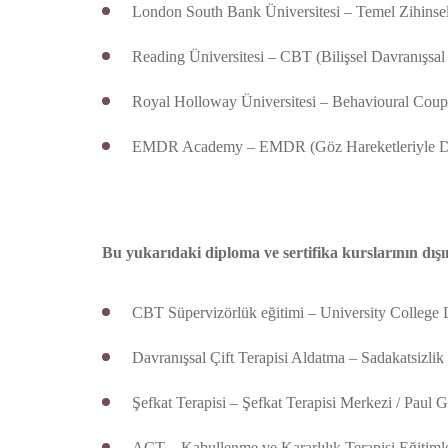
London South Bank Üniversitesi – Temel Zihinsel
Reading Üniversitesi – CBT (Bilişsel Davranışsa
Royal Holloway Üniversitesi – Behavioural Coupl
EMDR Academy – EMDR (Göz Hareketleriyle Duya
Bu yukarıdaki diploma ve sertifika kurslarının dışı
CBT Süpervizörlük eğitimi – University College
Davranışsal Çift Terapisi Aldatma – Sadakatsizli
Şefkat Terapisi – Şefkat Terapisi Merkezi / Paul G
ACT – Kabullenme ve Kararlılık Terapisi Eğitimle