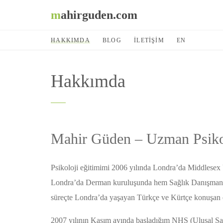
mahirguden.com
HAKKIMDA
BLOG
İLETİŞİM
EN
Hakkımda
Mahir Güden – Uzman Psiko
Psikoloji eğitimimi 2006 yılında Londra’da Middlesex 
Londra’da Derman kuruluşunda hem Sağlık Danışmanı h
süreçte Londra’da yaşayan Türkçe ve Kürtçe konuşan er
2007 yılının Kasım ayında başladığım NHS (Ulusal Sağl