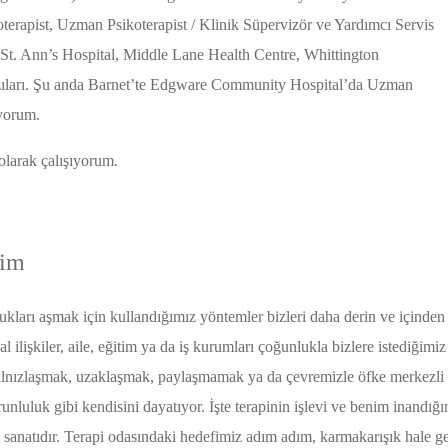
koterapist, Uzman Psikoterapist / Klinik Süpervizör ve Yardımcı Servis
 St. Ann’s Hospital, Middle Lane Health Centre, Whittington
bazıları. Şu anda Barnet’te Edgware Community Hospital’da Uzman
ıyorum.
olarak çalışıyorum.
lim
kları aşmak için kullandığımız yöntemler bizleri daha derin ve içinden 
lişkiler, aile, eğitim ya da iş kurumları çoğunlukla bizlere istediğimiz
alnızlaşmak, uzaklaşmak, paylaşmamak ya da çevremizle öfke merkezli bi
runluluk gibi kendisini dayatıyor. İşte terapinin işlevi ve benim inandı
lme sanatıdır. Terapi odasındaki hedefimiz adım adım, karmakarışık hale g