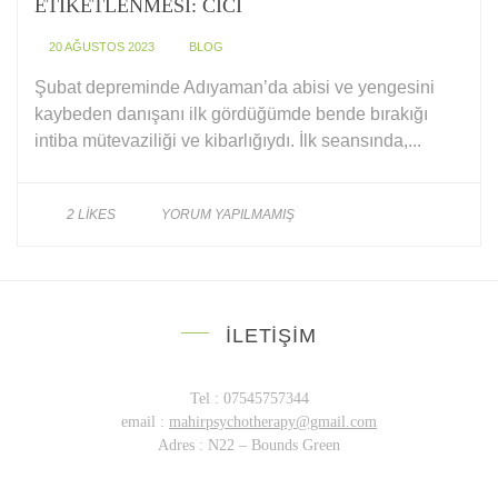
ETIKETLENMESI: CICI
20 AĞUSTOS 2023
BLOG
Şubat depreminde Adıyaman’da abisi ve yengesini
kaybeden danışanı ilk gördüğümde bende bırakığı
intiba mütevaziliği ve kibarlığıydı. İlk seansında,...
2
LIKES
YORUM YAPILMAMIŞ
İLETIŞIM
Tel : 07545757344
email :
mahirpsychotherapy@gmail.com
Adres : N22 – Bounds Green