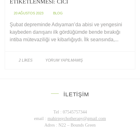
ETIKETLENMESI: CICI
20 AĞUSTOS 2023
BLOG
Şubat depreminde Adıyaman’da abisi ve yengesini
kaybeden danışanı ilk gördüğümde bende bırakığı
intiba mütevaziliği ve kibarlığıydı. İlk seansında,...
2
LIKES
YORUM YAPILMAMIŞ
İLETIŞIM
Tel : 07545757344
email :
mahirpsychotherapy@gmail.com
Adres : N22 – Bounds Green